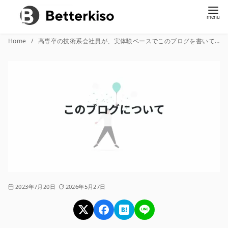
コ
Home
高専卒の技術系会社員が、実体験ベースでこのブログを書いている理由
ン
テ
ン
ツ
へ
移
動
2023年7月20日
2026年5月27日