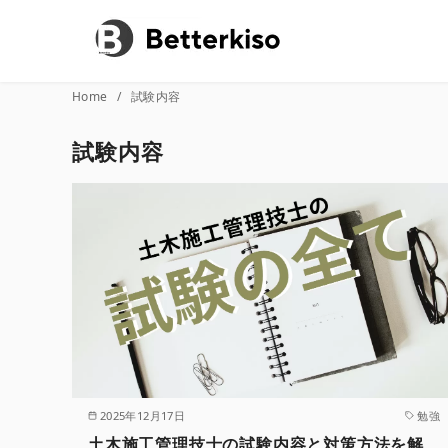
コ
Home
試験内容
ン
試験内容
テ
ン
ツ
へ
移
動
2025年12月17日
勉強
土木施工管理技士の試験内容と対策方法を解