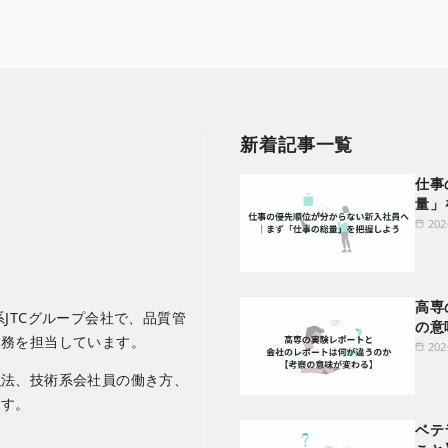
新着記事一覧
仕事
量」
20
高専
JTCグループ会社で、品質管
の意
業務を担当しています。
20
強法、技術系会社員の働き方、
ます。
ベテ