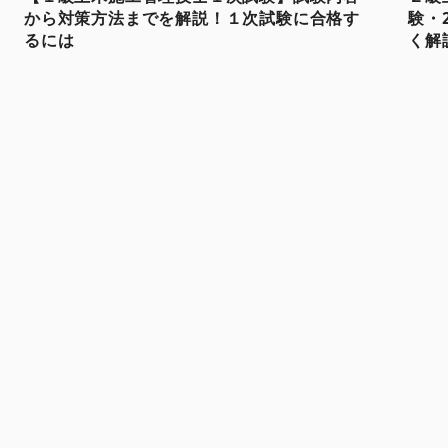
から対策方法までを解説！１次試験に合格す
験・
るには
く解