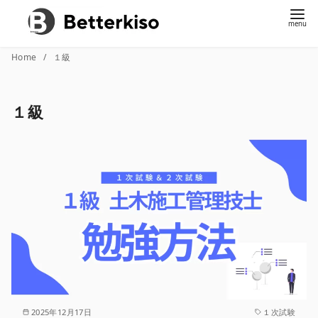
コ
Home
１級
ン
テ
１級
ン
ツ
へ
移
動
2025年12月17日
１次試験