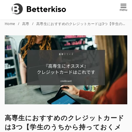
コ
Home
高専
高専生におすすめのクレジットカードは3つ【学生のうちから持っておくメリットも解説】
ン
テ
ン
ツ
へ
移
動
高専生におすすめのクレジットカード
は3つ【学生のうちから持っておくメ