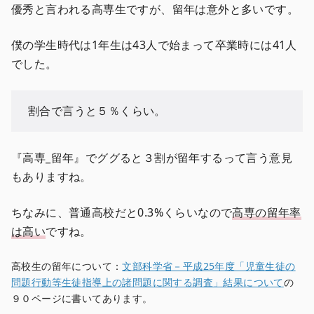
優秀と言われる高専生ですが、留年は意外と多いです。
僕の学生時代は1年生は43人で始まって卒業時には41人
でした。
割合で言うと５％くらい。
『高専_留年』でググると３割が留年するって言う意見
もありますね。
ちなみに、普通高校だと0.3%くらいなので
高専の留年率
は高い
ですね。
高校生の留年について：
文部科学省－平成25年度「児童生徒の
問題行動等生徒指導上の諸問題に関する調査」結果について
の
９０ページに書いてあります。