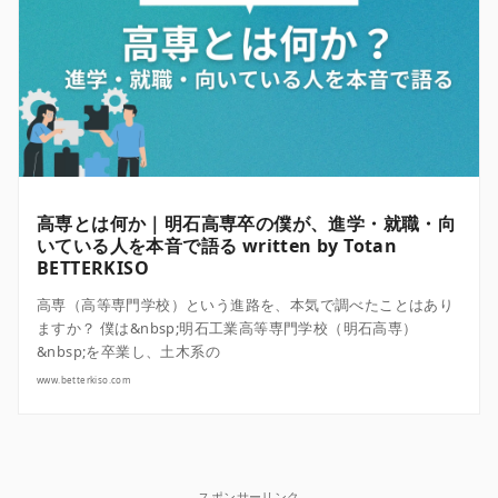
高専とは何か｜明石高専卒の僕が、進学・就職・向
いている人を本音で語る written by Totan
BETTERKISO
高専（高等専門学校）という進路を、本気で調べたことはあり
ますか？ 僕は&nbsp;明石工業高等専門学校（明石高専）
&nbsp;を卒業し、土木系の
www.betterkiso.com
スポンサーリンク