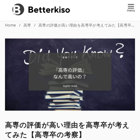
コ
Home
高専
高専の評価が高い理由を高専卒が考えてみた【高専卒の考察】
ン
テ
ン
ツ
へ
移
動
高専の評価が高い理由を高専卒が考え
てみた【高専卒の考察】