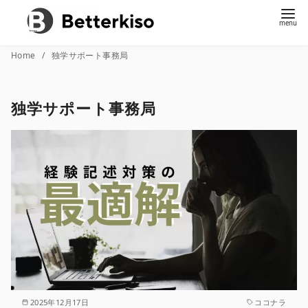
コ
Home
独学サポート事務局
ン
テ
独学サポート事務局
ン
ツ
へ
移
動
2025年12月17日
ココナラ