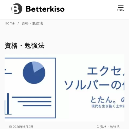
コ
Home
資格・勉強法
ン
テ
資格・勉強法
ン
ツ
へ
移
動
2026年6月2日
資格・勉強法