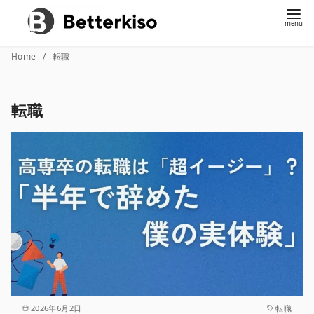
コ
Home
転職
ン
テ
転職
ン
ツ
へ
移
動
2026年6月2日
転職