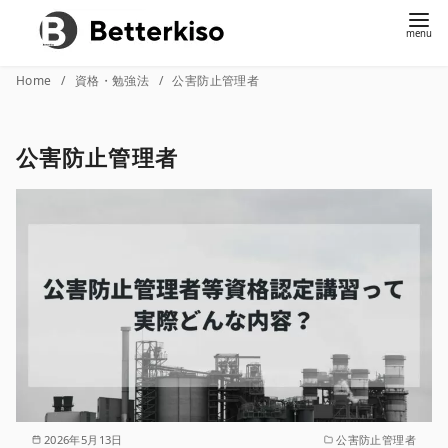
コ
Home
資格・勉強法
公害防止管理者
ン
テ
公害防止管理者
ン
ツ
へ
移
動
2026年5月13日
公害防止管理者