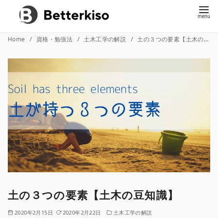
コ
Home
資格・勉強法
土木工学の解説
土の３つの要素【土木の豆知識】
ン
テ
ン
ツ
へ
移
動
土の３つの要素【土木の豆知識】
2020年2月15日
2020年2月22日
土木工学の解説