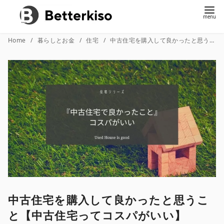
コ
Home
暮らしとお金
住宅
中古住宅を購入して良かったと思うこと【中古住宅ってコスパがいい】
ン
テ
ン
ツ
へ
移
動
中古住宅を購入して良かったと思うこ
と【中古住宅ってコスパがいい】