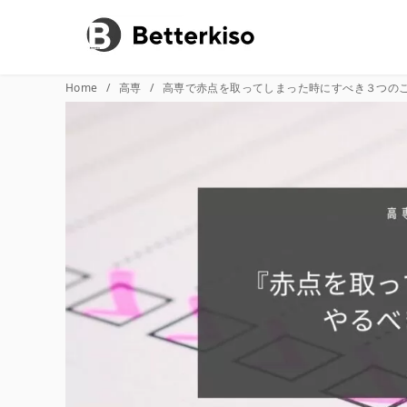
コ
Home
高専
高専で赤点を取ってしまった時にすべき３つの
ン
テ
ン
ツ
へ
移
動