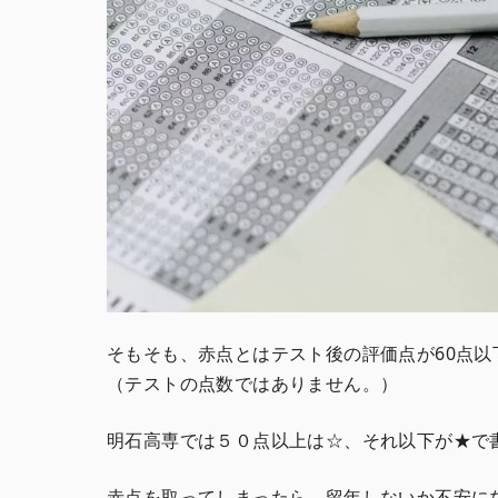
そもそも、赤点とはテスト後の評価点が60点以
（テストの点数ではありません。）
明石高専では５０点以上は☆、それ以下が★で
赤点を取ってしまったら、留年しないか不安に