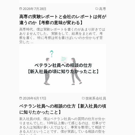
2026年7月28日
高専
高専の実験レポートと会社のレポートは何が
違うのか【考察の意味が変わる】
高専時代、僕は実験レポートを書くのがあまり好きでは
ありませんでした。 実験をして、結果をまとめて、考
察を書く。 特に考察は何を書けばいいのか分からず苦
労した …
2026年6月17日
技術系会社員
ベテラン社員への相談の仕方【新入社員の頃
に知りたかったこと】
新入社員の頃、僕はベテラン社員への質問の仕方が分か
りませんでした。10年以上働いて感じるのは、仕事がで
きる人は知識が多い人ではなく、事実を整理して相談で
きる人だということです。僕が実践している相談の型を