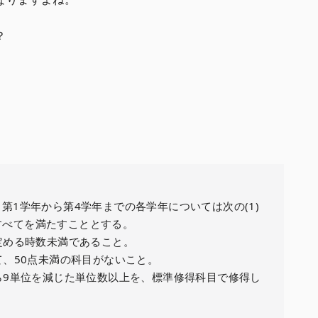
？
第1学年から第4学年までの各学年については次の(1)
)のすべてを満たすこととする。
て定める時数未満であること。
て、50点未満の科目がないこと。
から9単位を減じた単位数以上を、標準修得科目で修得し