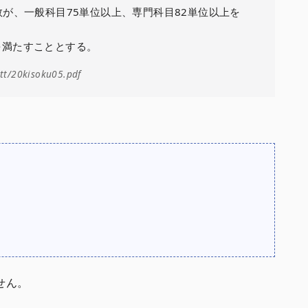
数が、一般科目75単位以上、専門科目82単位以上を
を満たすこととする。
tt/20kisoku05.pdf
せん。