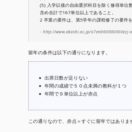
(5) 入学以後の自由選択科目を除く修得単位
含め合計で167単位以上であること。
2 卒業の要件は、第5学年の課程修了の要件
http://www.akashi.ac.jp/o7en060000000ezj-a
留年の条件は以下の通りになります。
出席日数が足りない
年間の成績で５０点未満の教科が１つ
年間で９単位以上が赤点
この通りなので、赤点＝すぐに留年ではありま