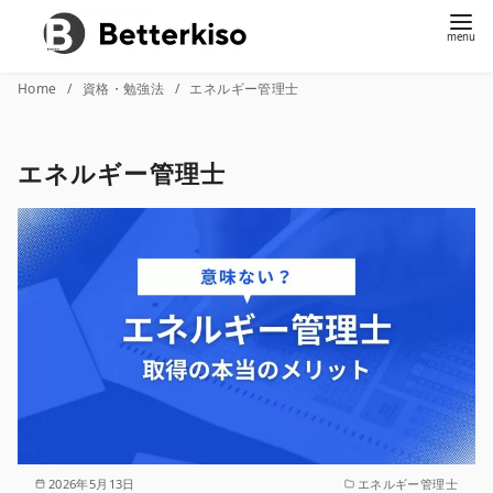
コ
Home
資格・勉強法
エネルギー管理士
ン
テ
エネルギー管理士
ン
ツ
へ
移
動
2026年5月13日
エネルギー管理士