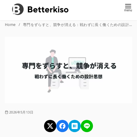
コ
Home
専門をずらすと、競争が消える：戦わずに長く働くための設計思想
ン
テ
ン
ツ
へ
移
動
2026年5月13日