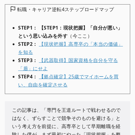
転職・キャリア逆転4ステップロードマップ
STEP1： 【STEP1：現状把握】「自分が悪い」
という思い込みを外す
（今ここ）
STEP2：
【現状把握】高専卒の「本当の価値」
を知る
STEP3：
【武器取得】国家資格を自分を守る
「盾」にせよ
STEP4：
【
拠点確定】25歳でマイホームを買
い、自由を確定させる
この記事は、「専門を王道ルートで戦わせるので
はなく、ずらすことで競争そのものを避ける」と
いう考え方を前提に、高専卒として早期離職を経
験した僕が、まず最初にやった「現状把握」を整