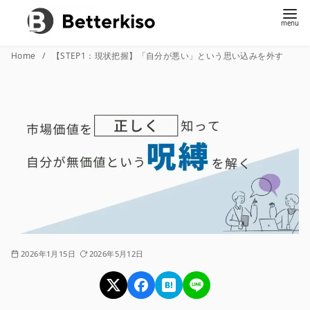
コ
Home
【STEP1：現状把握】「自分が悪い」という思い込みを外す
ン
テ
ン
ツ
へ
移
動
2026年1月15日
2026年5月12日