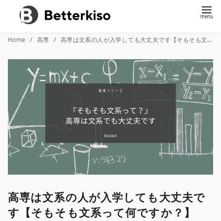
コ
Home
高専
高専は文系の人が入学しても大丈夫です【そもそも文系って何ですか？】
ン
テ
ン
ツ
へ
移
動
高専は文系の人が入学しても大丈夫で
す【そもそも文系って何ですか？】