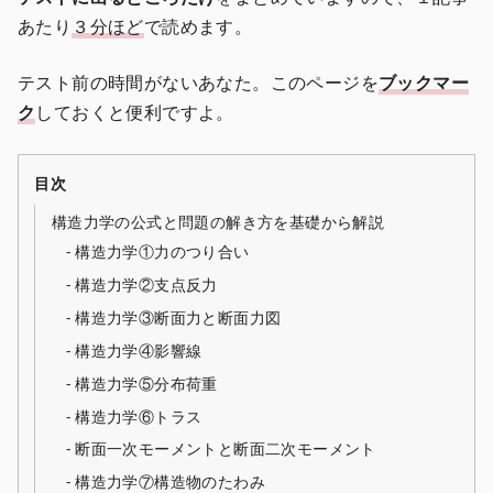
あたり
３分ほど
で読めます。
テスト前の時間がないあなた。このページを
ブックマー
ク
しておくと便利ですよ。
目次
構造力学の公式と問題の解き方を基礎から解説
構造力学①力のつり合い
構造力学②支点反力
構造力学③断面力と断面力図
構造力学④影響線
構造力学⑤分布荷重
構造力学⑥トラス
断面一次モーメントと断面二次モーメント
構造力学⑦構造物のたわみ