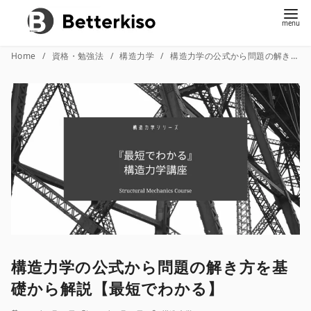
コ
Home
資格・勉強法
構造力学
構造力学の公式から問題の解き方を基礎から解説【最短でわかる】
ン
テ
ン
ツ
へ
移
動
構造力学の公式から問題の解き方を基
礎から解説【最短でわかる】