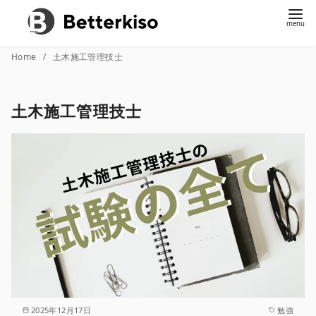
コ
Home
土木施工管理技士
ン
テ
土木施工管理技士
ン
ツ
へ
移
動
2025年12月17日
勉強